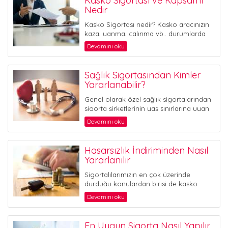
Kasko Sigortası ve Kapsamı
ÇÖZÜM ORTAKLARI
Nedir
Kasko Sigortası nedir? Kasko aracınızın
HABERLER
kaza, yanma, çalınma vb.. durumlarda
oluşan zararları güvence altı...
Devamını oku
FOTO GALERİ
Sağlık Sigortasından Kimler
Yararlanabilir?
İLETİŞİM
Genel olarak özel sağlık sigortalarından
sigorta şirketlerinin yaş sınırlarına uyan
herkes kendisi ve/veya ailesiy...
Devamını oku
Hasarsızlık İndiriminden Nasıl
Yararlanılır
Sigortalılarımızın en çok üzerinde
durduğu konulardan birisi de kasko
poliçelerindeki hasarsızlık in...
Devamını oku
En Uygun Sigorta Nasıl Yapılır