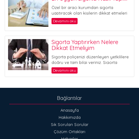
Özel bir aracı kurumdan sigorta
yaptıracak olan kişilerin dikkat etmeleri
gereken en önemli hususlardan biri ...
Devamını oku
Sigorta Yaptırırken Nelere
Dikkat Etmeliyim
Sigorta poliçenizi düzenleyen yetkililere
doğru ve tam bilgi veriniz. Sigorta
sözleşmeleri, sigorta e...
Devamını oku
Bağlantılar
Anasayfa
Hakkımızda
Sık Sorulan Sorular
Çözüm Ortakları
Haberler